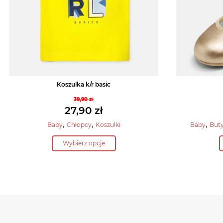
Koszulka k/r basic
39,90
zł
Pierwotna
27,90
zł
cena
Aktualna
,
,
,
Baby
Chłopcy
Koszulki
Baby
But
wynosiła:
cena
Ten
39,90 zł.
Wybierz opcje
wynosi:
produkt
27,90 zł.
ma
wiele
wariantów.
Opcje
można