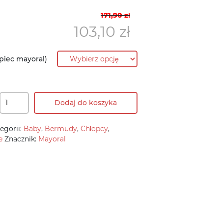
Pierwotna
Aktualna
171,90
zł
cena
cena
103,10
zł
wynosiła:
wynosi:
171,90 zł.
103,10 zł.
piec mayoral)
Dodaj do koszyka
egorii:
Baby
,
Bermudy
,
Chłopcy
,
e
Znacznik:
Mayoral