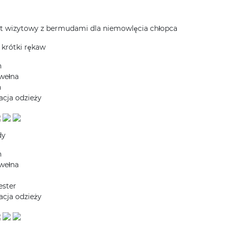
 wizytowy z bermudami dla niemowlęcia chłopca
 krótki rękaw
h
wełna
n
acja odzieży
dy
h
wełna
ester
acja odzieży