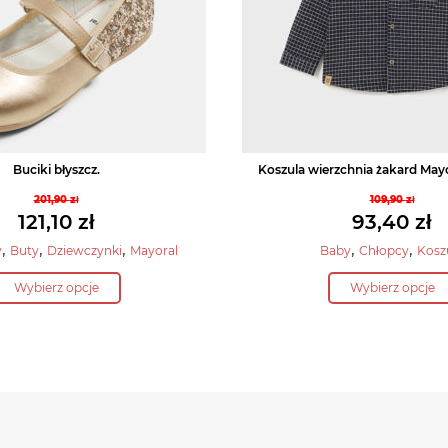
Buciki błyszcz.
Koszula wierzchnia żakard May
201,90
zł
109,90
zł
Pierwotna
Pierwo
121,10
zł
93,40
zł
cena
cena
Aktualna
Aktual
,
,
,
,
,
y
Buty
Dziewczynki
Mayoral
Baby
Chłopcy
Kosz
wynosiła:
wynosił
cena
cena
Ten
Ten
201,90 zł.
109,90 z
Wybierz opcje
Wybierz opcje
wynosi:
wynosi
produkt
produ
121,10 zł.
93,40 zł
ma
ma
wiele
wiele
wariantów.
warian
Opcje
Opcje
można
możn