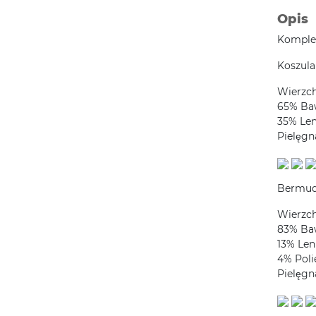
Opis
Komplet
Koszula
Wierzc
65% Ba
35% Le
Pielęgn
Bermu
Wierzc
83% Ba
13% Len
4% Poli
Pielęgn