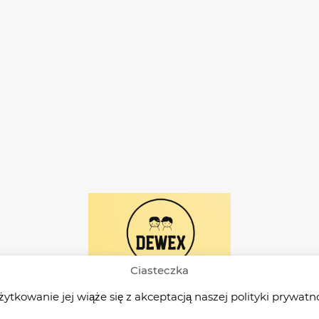
wybrać
wybra
na
na
stronie
stroni
produktu
produ
Ciasteczka
żytkowanie jej wiąże się z akceptacją naszej polityki prywatn