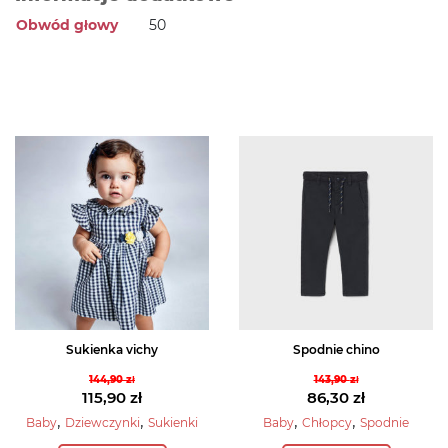
Obwód głowy
50
Sukienka vichy
Spodnie chino
144,90
zł
143,90
zł
Pierwotna
Pierwotna
115,90
zł
86,30
zł
cena
Aktualna
cena
Aktualna
,
,
,
,
Baby
Dziewczynki
Sukienki
Baby
Chłopcy
Spodnie
wynosiła:
cena
wynosiła:
cena
Ten
Ten