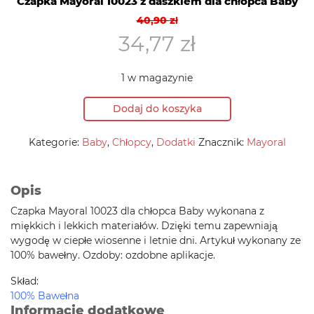
Czapka Mayoral 10023 z daszkiem dla chłopca Baby
Pierwotna
Aktualna
40,90
zł
cena
cena
34,77
zł
wynosiła:
wynosi:
40,90 zł.
34,77 zł.
1 w magazynie
Dodaj do koszyka
Kategorie:
Baby
,
Chłopcy
,
Dodatki
Znacznik:
Mayoral
Opis
Czapka Mayoral 10023 dla chłopca Baby wykonana z
miękkich i lekkich materiałów. Dzięki temu zapewniają
wygodę w ciepłe wiosenne i letnie dni. Artykuł wykonany ze
100% bawełny. Ozdoby: ozdobne aplikacje.
Skład:
100% Bawełna
Informacje dodatkowe