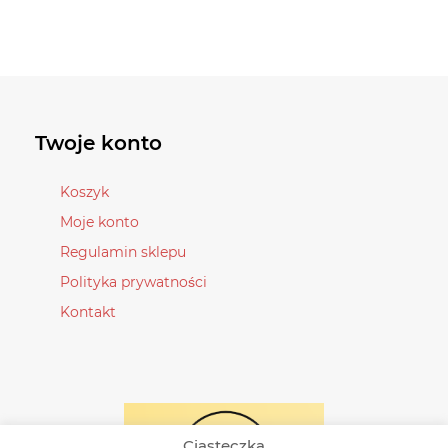
ma
wiele
wiele
wariantów.
wariantów.
Opcje
Opcje
można
można
wybrać
wybrać
Twoje konto
na
na
stronie
stronie
Koszyk
produktu
produktu
Moje konto
Regulamin sklepu
Polityka prywatności
Kontakt
Ciasteczka