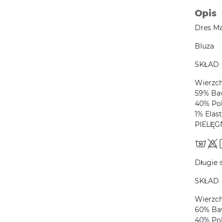
Opis
Dres Ma
Bluza
SKŁAD
Wierzc
59% Ba
40% Pol
1% Elas
PIELĘG
Długie 
SKŁAD
Wierzc
60% Ba
40% Pol