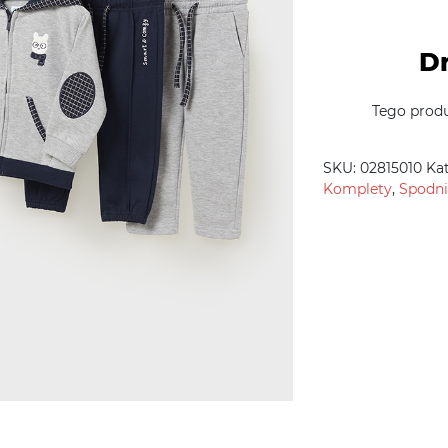
Dr
Tego produ
SKU:
02815010
Kat
Komplety
,
Spodni