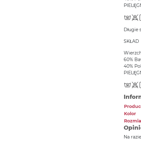
PIELĘG
Długie 
SKŁAD
Wierzc
60% Ba
40% Pol
PIELĘG
Infor
Produc
Kolor
Rozmia
Opini
Na razi