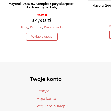
Mayoral 10526-93 Komplet 3 pary skarpetek
Mayoral 244
dla dziewczynki baby
49,90
zł
Pierwotna
34,90
zł
cena
B
Aktualna
,
,
Baby
Dodatki
Dziewczynki
wynosiła:
cena
Ten
49,90 zł.
Wybierz opcje
wynosi:
produkt
34,90 zł.
ma
wiele
wariantów.
Opcje
można
wybrać
Twoje konto
na
stronie
Koszyk
produktu
Moje konto
Regulamin sklepu