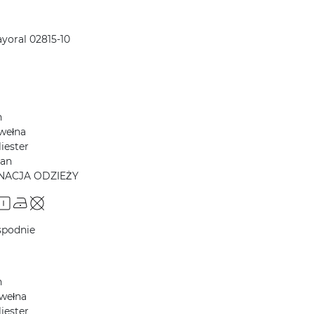
yoral 02815-10
h
wełna
iester
tan
NACJA ODZIEŻY
spodnie
h
wełna
iester