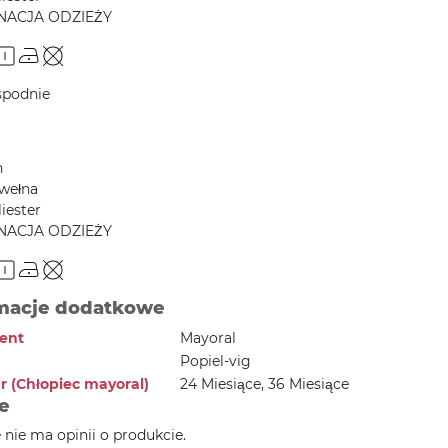
NACJA ODZIEŻY
spodnie
h
wełna
iester
NACJA ODZIEŻY
macje dodatkowe
ent
Mayoral
Popiel-vig
r (Chłopiec mayoral)
24 Miesiące, 36 Miesiące
e
e nie ma opinii o produkcie.