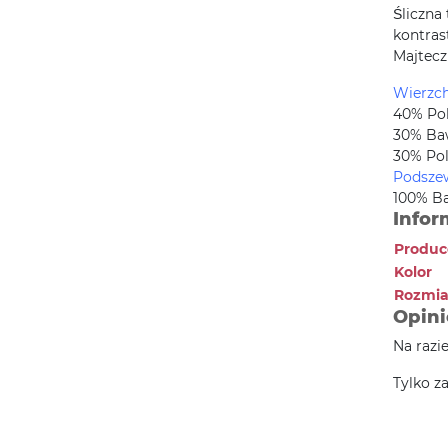
Śliczna
kontras
Majtecz
Wierzc
40% Po
30% Ba
30% Pol
Podsze
100% B
Infor
Produc
Kolor
Rozmia
Opini
Na razi
Tylko z