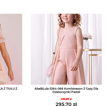
A Z TIULU Z
Abel&Lula 5264-066 Kombinezon Z Gazy Dla
Dziewczynki Pastel
492,90
zł
tna
Pierwotna
295,70
zł