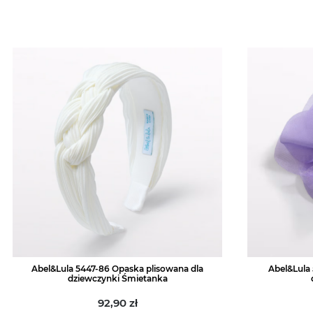
Abel&Lula 5447-86 Opaska plisowana dla
Abel&Lula
dziewczynki Śmietanka
92,90
zł