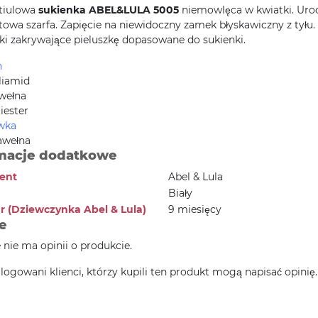
 tiulowa
sukienka ABEL&LULA 5005
niemowlęca w kwiatki. Uro
towa szarfa. Zapięcie na niewidoczny zamek błyskawiczny z tyłu.
ki zakrywające pieluszkę dopasowane do sukienki.
h
liamid
wełna
iester
wka
awełna
macje dodatkowe
ent
Abel & Lula
Biały
r (Dziewczynka Abel & Lula)
9 miesięcy
e
e nie ma opinii o produkcie.
alogowani klienci, którzy kupili ten produkt mogą napisać opinię.