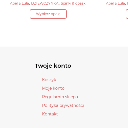
,
,
,
Abel & Lula
DZIEWCZYNKA
Spinki & opaski
Abel & Lula
Ten
Wybierz opcje
produkt
ma
wiele
wariantów.
Opcje
można
wybrać
Twoje konto
na
stronie
Koszyk
produktu
Moje konto
Regulamin sklepu
Polityka prywatności
Kontakt