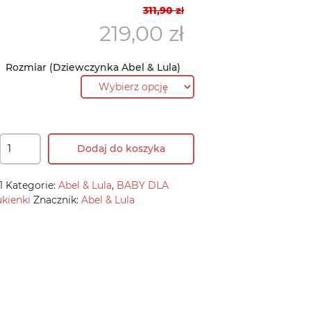
Pierwotna
Aktualna
311,90
zł
cena
cena
219,00
zł
wynosiła:
wynosi:
311,90 zł.
219,00 zł.
Rozmiar (Dziewczynka Abel & Lula)
Dodaj do koszyka
1
Kategorie:
Abel & Lula
,
BABY DLA
kienki
Znacznik:
Abel & Lula