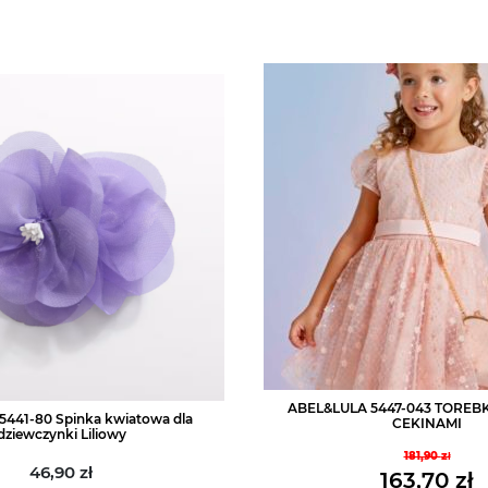
ABEL&LULA 5447-043 TOREBK
 5441-80 Spinka kwiatowa dla
CEKINAMI
dziewczynki Liliowy
181,90
zł
46,90
zł
Pierwo
163,70
zł